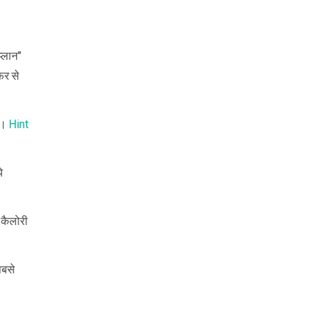
प्लान"
िर से
है।
Hint
े
 कैलोरी
सबसे