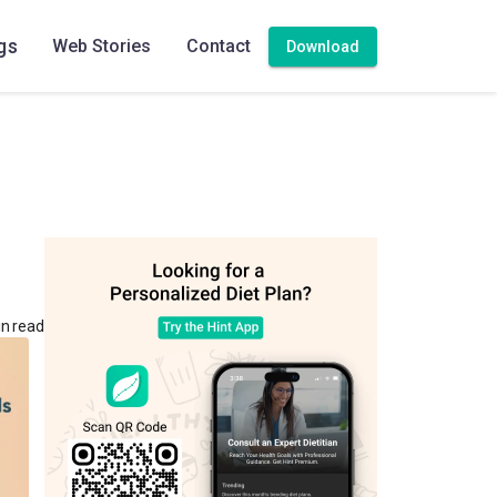
gs
Web Stories
Contact
Download
n read