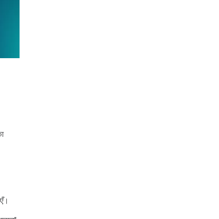
का
ाएँ।