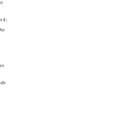
गर
व है।
मिल
यान
ै और
।