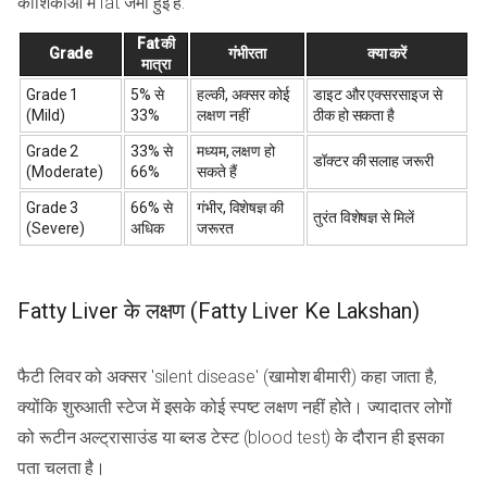
कोशिकाओं में fat जमा हुई है:
Fat की
Grade
गंभीरता
क्या करें
मात्रा
Grade 1
5% से
हल्की, अक्सर कोई
डाइट और एक्सरसाइज से
(Mild)
33%
लक्षण नहीं
ठीक हो सकता है
Grade 2
33% से
मध्यम, लक्षण हो
डॉक्टर की सलाह जरूरी
(Moderate)
66%
सकते हैं
Grade 3
66% से
गंभीर, विशेषज्ञ की
तुरंत विशेषज्ञ से मिलें
(Severe)
अधिक
जरूरत
Fatty Liver के लक्षण (Fatty Liver Ke Lakshan)
फैटी लिवर को अक्सर 'silent disease' (खामोश बीमारी) कहा जाता है,
क्योंकि शुरुआती स्टेज में इसके कोई स्पष्ट लक्षण नहीं होते। ज्यादातर लोगों
को रूटीन अल्ट्रासाउंड या ब्लड टेस्ट (blood test) के दौरान ही इसका
पता चलता है।