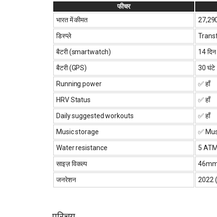
फीचर
भारत में कीमत
₹27,29
डिस्प्ले
Transf
बैटरी (smartwatch)
14 दिन
बैटरी (GPS)
30 घंटे
Running power
✅ हाँ
HRV Status
✅ हाँ
Daily suggested workouts
✅ हाँ
Music storage
✅ Musi
Water resistance
5 AT
साइज़ विकल्प
46mm 
जनरेशन
2022 (प
परिचय