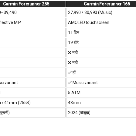
Garmin Forerunner 255
Garmin Forerunner 165
0–₹39,490
₹27,990 / ₹30,990 (Music)
lective MIP
AMOLED touchscreen
11 दिन
19 घंटे
❌ नहीं
❌ नहीं
✅ हाँ
c variant
✅ Music variant
M
5 ATM
/ 41mm (255S)
43mm
ुरानी)
2024 (मौजूदा)