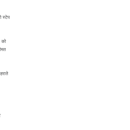
 स्टेप
5 को
कीमत
हराते
र