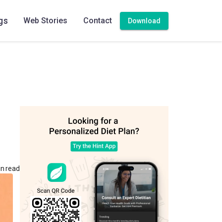
gs
Web Stories
Contact
Download
n read