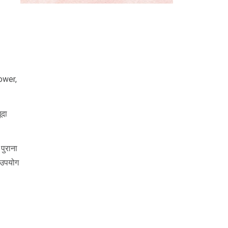
power,
ूदा
पुराना
 उपयोग