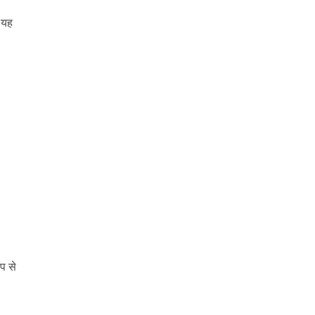
ि यह
प से