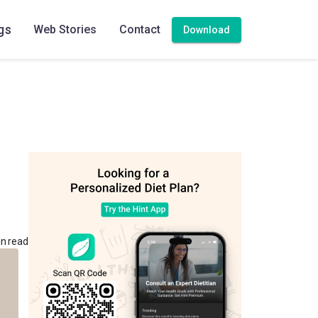
gs
Web Stories
Contact
Download
n read