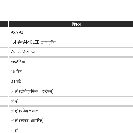
विवरण
₹92,990
1.4-इंच AMOLED टचस्क्रीन
सैफायर क्रिस्टल
टाइटेनियम
15 दिन
31 घंटे
✅ हाँ (टोपोग्राफिक + रूटेबल)
✅ हाँ
✅ हाँ (सफेद + लाल)
✅ हाँ (कलाई-आधारित)
✅ हाँ