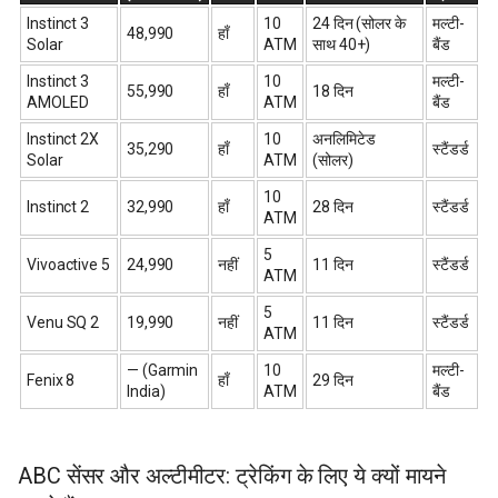
Instinct 3
10
24 दिन (सोलर के
मल्टी-
₹48,990
हाँ
Solar
ATM
साथ 40+)
बैंड
Instinct 3
10
मल्टी-
₹55,990
हाँ
18 दिन
AMOLED
ATM
बैंड
Instinct 2X
10
अनलिमिटेड
₹35,290
हाँ
स्टैंडर्ड
Solar
ATM
(सोलर)
10
Instinct 2
₹32,990
हाँ
28 दिन
स्टैंडर्ड
ATM
5
Vivoactive 5
₹24,990
नहीं
11 दिन
स्टैंडर्ड
ATM
5
Venu SQ 2
₹19,990
नहीं
11 दिन
स्टैंडर्ड
ATM
— (Garmin
10
मल्टी-
Fenix 8
हाँ
29 दिन
India)
ATM
बैंड
ABC सेंसर और अल्टीमीटर: ट्रेकिंग के लिए ये क्यों मायने