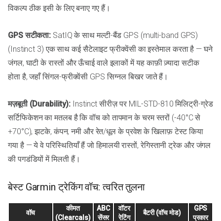
विकल्प ठीक इसी के लिए बनाए गए हैं।
GPS सटीकता:
SatIQ के साथ मल्टी-बैंड GPS (multi-band GPS)
(Instinct 3) एक साथ कई सैटेलाइट फ्रीक्वेंसी का इस्तेमाल करता है — घने
जंगल, घाटी के रास्तों और ऊँचाई वाले इलाकों में यह काफ़ी ज़्यादा सटीक
होता है, जहाँ सिंगल-फ्रीक्वेंसी GPS सिग्नल बिखर जाते हैं।
मज़बूती (Durability):
Instinct सीरीज़ पर MIL-STD-810 मिलिट्री-ग्रेड
सर्टिफिकेशन का मतलब है कि वॉच को तापमान के चरम स्तरों (-40°C से
+70°C), झटके, कंपन, नमी और रेत/धूल के प्रवेश के खिलाफ़ टेस्ट किया
गया है — ये वे परिस्थितियाँ हैं जो हिमालयी रास्तों, रेगिस्तानी ट्रेक और जंगल
की पगडंडियों में मिलती हैं।
बेस्ट Garmin ट्रेकिंग वॉच: त्वरित तुलना
कीमत
ABC
वॉटर
GPS
वॉच
बैटरी (वॉच मोड)
(Clearcals)
सेंसर
रेटिंग
प्रकार