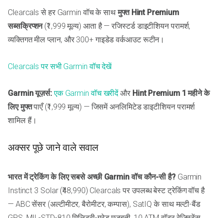
Clearcals से हर Garmin वॉच के साथ
मुफ्त Hint Premium
सब्सक्रिप्शन
(₹1,999 मूल्य) आता है — रजिस्टर्ड डाइटीशियन परामर्श,
व्यक्तिगत मील प्लान, और 300+ गाइडेड वर्कआउट रूटीन।
Clearcals पर सभी Garmin वॉच देखें
Garmin यूज़र्स:
एक Garmin वॉच खरीदें
और
Hint Premium 1 महीने के
लिए मुफ्त
पाएँ (₹1,999 मूल्य) — जिसमें अनलिमिटेड डाइटीशियन परामर्श
शामिल हैं।
अक्सर पूछे जाने वाले सवाल
भारत में ट्रेकिंग के लिए सबसे अच्छी Garmin वॉच कौन-सी है?
Garmin
Instinct 3 Solar (₹48,990) Clearcals पर उपलब्ध बेस्ट ट्रेकिंग वॉच है
— ABC सेंसर (अल्टीमीटर, बैरोमीटर, कम्पास), SatIQ के साथ मल्टी-बैंड
GPS, MIL-STD-810 मिलिट्री-ग्रेड मज़बूती, 10 ATM वॉटर रेज़िस्टेंस,