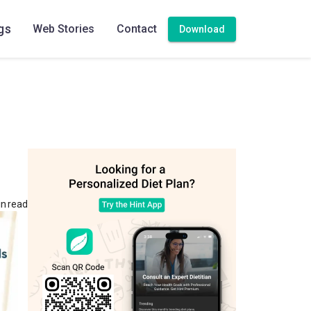
gs
Web Stories
Contact
Download
n read