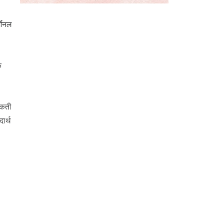
मोनल
क
सकती
ार्थ