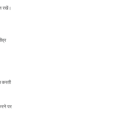
न रखें।
ीव्र
कम करती
करने पर