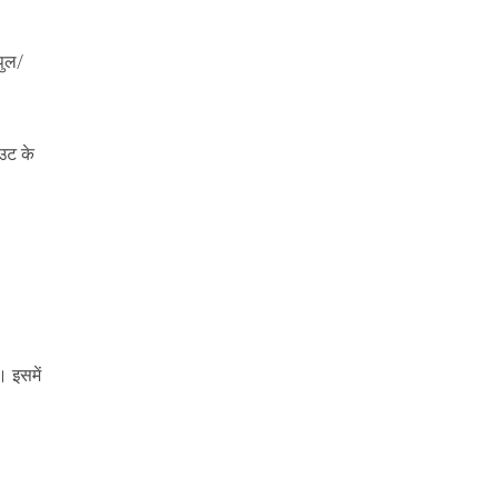
पुल/
आउट के
। इसमें