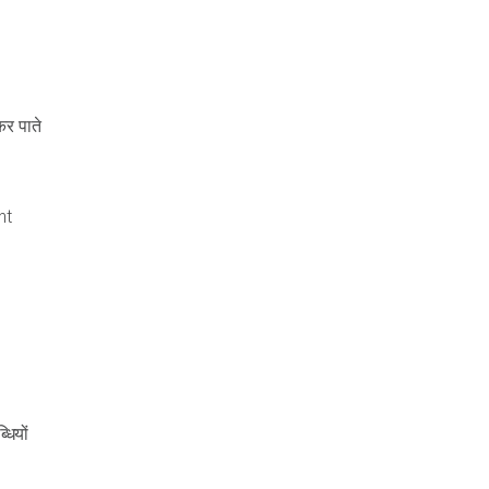
कर पाते
nt
धियों