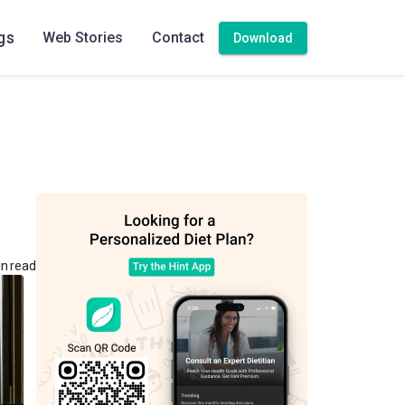
gs
Web Stories
Contact
Download
n read