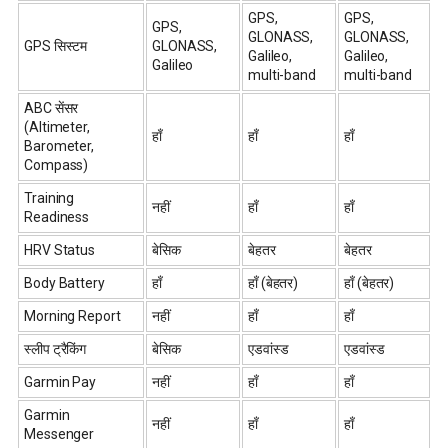
GPS,
GPS,
GPS,
GLONASS,
GLONASS,
GPS सिस्टम
GLONASS,
Galileo,
Galileo,
Galileo
multi-band
multi-band
ABC सेंसर
(Altimeter,
हाँ
हाँ
हाँ
Barometer,
Compass)
Training
नहीं
हाँ
हाँ
Readiness
HRV Status
बेसिक
बेहतर
बेहतर
Body Battery
हाँ
हाँ (बेहतर)
हाँ (बेहतर)
Morning Report
नहीं
हाँ
हाँ
स्लीप ट्रैकिंग
बेसिक
एडवांस्ड
एडवांस्ड
Garmin Pay
नहीं
हाँ
हाँ
Garmin
नहीं
हाँ
हाँ
Messenger