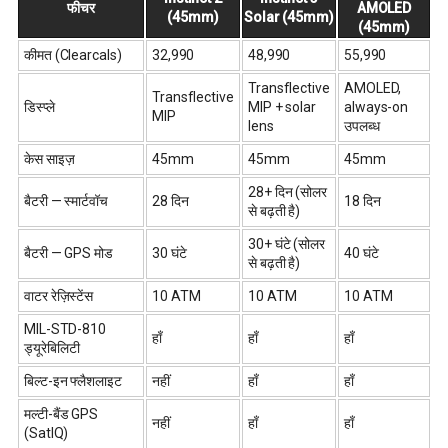
फीचर
AMOLED
(45mm)
Solar (45mm)
(45mm)
कीमत (Clearcals)
₹32,990
₹48,990
₹55,990
Transflective
AMOLED,
Transflective
डिस्प्ले
MIP + solar
always-on
MIP
lens
उपलब्ध
केस साइज़
45mm
45mm
45mm
28+ दिन (सोलर
बैटरी — स्मार्टवॉच
28 दिन
18 दिन
से बढ़ती है)
30+ घंटे (सोलर
बैटरी — GPS मोड
30 घंटे
40 घंटे
से बढ़ती है)
वाटर रेज़िस्टेंस
10 ATM
10 ATM
10 ATM
MIL-STD-810
हाँ
हाँ
हाँ
ड्यूरेबिलिटी
बिल्ट-इन फ्लैशलाइट
नहीं
हाँ
हाँ
मल्टी-बैंड GPS
नहीं
हाँ
हाँ
(SatIQ)