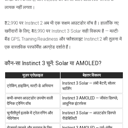
लायक नहीं लगता।
₹32,990 पर Instinct 2 अब भी एक सक्षम आउटडोर वॉच है। हालाँकि नए
खरीदारों के लिए, ₹48,990 पर Instinct 3 Solar सही विकल्प है — मल्टी-
बैंड GPS, Training Readiness और फ्लैशलाइट Instinct 2 की तुलना में
एक वास्तविक परफॉर्मेंस अपग्रेड दर्शाते हैं।
कौन-सा Instinct 3 चुनें: Solar या AMOLED?
यूज़र प्रोफ़ाइल
बेहतर विकल्प
Instinct 3 Solar — लंबी बैटरी, सोलर
ट्रेकिंग, हाइकिंग, मल्टी-डे अभियान
चार्जिंग
कभी-कभार आउटडोर उपयोग वाली
Instinct 3 AMOLED — जीवंत डिस्प्ले,
दैनिक ट्रेनिंग वॉच
आधुनिक इंटरफेस
चुनौतीपूर्ण इलाके में ट्रेल रनिंग और
Instinct 3 Solar — आउटडोर डिस्प्ले
नेविगेशन
रीडेबिलिटी
रोज़मर्रा पहनने और स्टाइल के लिए
Instinct 3 AMOLED — पूर्ण-रंगीन