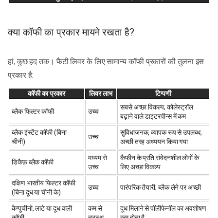
क्या कॉफी का प्रकार मायने रखता है?
हां, कुछ हद तक। फैटी लिवर के लिए सामान्य कॉफी प्रकारों की तुलना इस
प्रकार है:
कॉफी का प्रकार
लिवर लाभ
टिप्पणी
सबसे अच्छा विकल्प; कोलेस्ट्रॉल
ब्लैक फिल्टर कॉफी
उच्च
बढ़ाने वाले डाइटरपीन्स में कम
ब्लैक इंस्टेंट कॉफी (बिना
सुविधाजनक, व्यापक रूप से उपलब्ध,
उच्च
चीनी)
अच्छी तरह अध्ययन किया गया
मध्यम से
कैफीन के प्रति संवेदनशील लोगों के
डिकैफ़ ब्लैक कॉफी
उच्च
लिए अच्छा विकल्प
दक्षिण भारतीय फिल्टर कॉफी
उच्च
पारंपरिक तैयारी; ब्लैक लेने पर अच्छी
(बिना दूध या चीनी के)
कैप्पुचीनो, लाटे या दूध वाली
कम से
दूध मिलाने से पॉलीफेनॉल का अवशोषण
कॉफी
तटस्थ
कम होता है