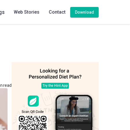
gs
Web Stories
Contact
Download
n read