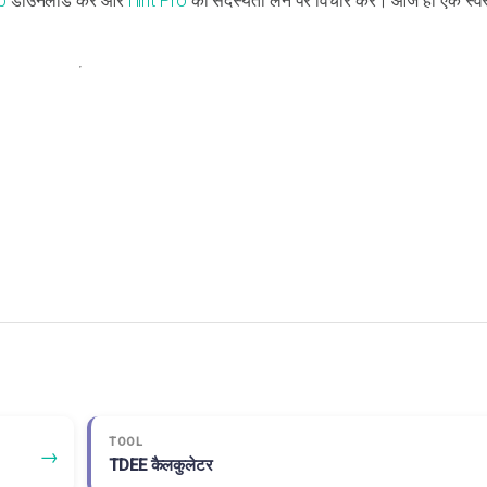
p
डाउनलोड करें और
Hint Pro
की सदस्यता लेने पर विचार करें। आज ही एक स्
TOOL
→
TDEE कैलकुलेटर