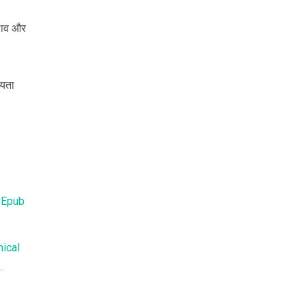
दलाव और
यता
 Epub
ical
.