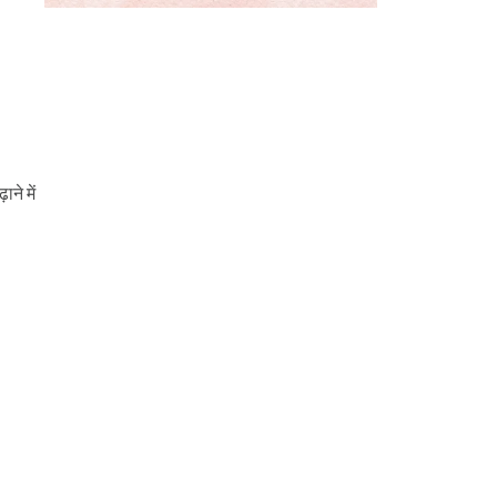
ने में
।