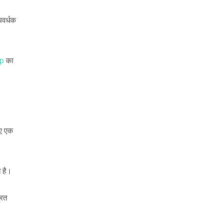
यवर्धक
pp
का
िए एक
ा है।
रित