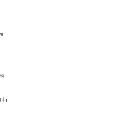
या
 का
ी है।