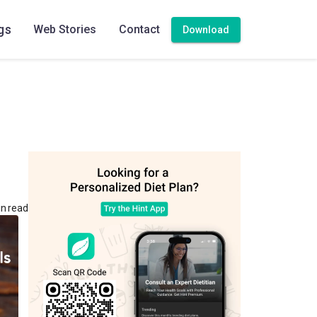
gs
Web Stories
Contact
Download
n read