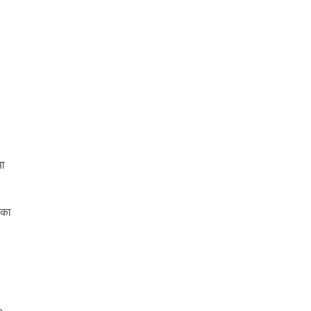
।
या
 का