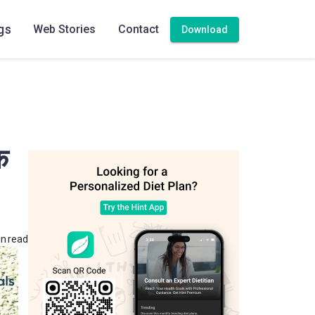
gs
Web Stories
Contact
Download
े
n read