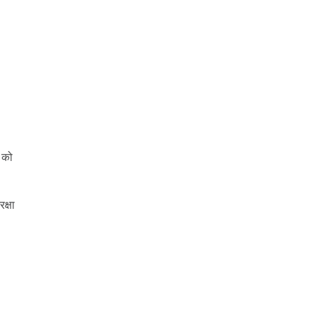
 को
क्षा