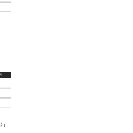
ीन
 है।