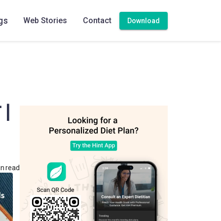
gs
Web Stories
Contact
Download
 |
n read