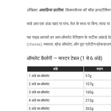
लेखिका:
आसफ़िया फ़ातिमा
, क्लियरकैल्स की चीफ़ डायटीशिय
चाहे आप एक अंडा खाएं या पांच, तेल के साथ या बिना, सादा या
यह गाइड आपको हर आम ऑमलेट वेरिएशन के सटीक आंकड़े देती है
(cheese), मसाला, ब्रेड ऑमलेट, और पूरा प्रोटीन ब्रेकडाउ
ऑमलेट कैलोरी — मास्टर टेबल (1 से 6 अंडे)
अंडे
वज़न
1 अंडे का ऑमलेट
57g
2 अंडे का ऑमलेट
107g
3 अंडे का ऑमलेट
160g
4 अंडे का ऑमलेट
212g
5 अंडे का ऑमलेट
262g