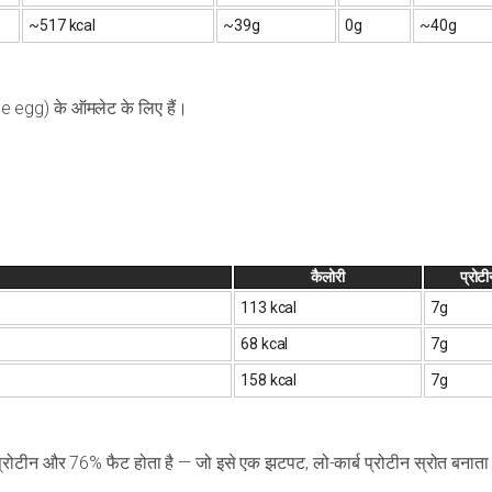
~517 kcal
~39g
0g
~40g
ole egg) के ऑमलेट के लिए हैं।
कैलोरी
प्रोट
113 kcal
7g
68 kcal
7g
158 kcal
7g
 प्रोटीन और 76% फैट होता है — जो इसे एक झटपट, लो-कार्ब प्रोटीन स्रोत बनाता