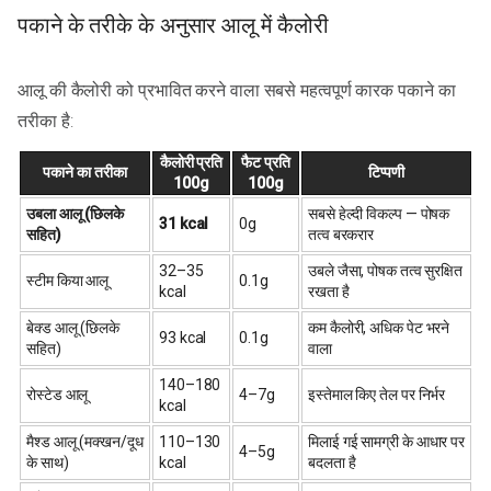
पकाने के तरीके के अनुसार आलू में कैलोरी
आलू की कैलोरी को प्रभावित करने वाला सबसे महत्वपूर्ण कारक पकाने का
तरीका है:
कैलोरी प्रति
फैट प्रति
पकाने का तरीका
टिप्पणी
100g
100g
उबला आलू (छिलके
सबसे हेल्दी विकल्प — पोषक
31 kcal
0g
सहित)
तत्व बरकरार
32–35
उबले जैसा, पोषक तत्व सुरक्षित
स्टीम किया आलू
0.1g
kcal
रखता है
बेक्ड आलू (छिलके
कम कैलोरी, अधिक पेट भरने
93 kcal
0.1g
सहित)
वाला
140–180
रोस्टेड आलू
4–7g
इस्तेमाल किए तेल पर निर्भर
kcal
मैश्ड आलू (मक्खन/दूध
110–130
मिलाई गई सामग्री के आधार पर
4–5g
के साथ)
kcal
बदलता है