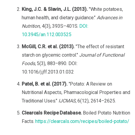
King, J.C. & Slavin, J.L. (2013).
"White potatoes,
human health, and dietary guidance."
Advances in
Nutrition
, 4(3), 393S–401S.
DOI:
10.3945/an.112.003525
McGill, C.R. et al. (2013).
"The effect of resistant
starch on glycemic control."
Journal of Functional
Foods
, 5(3), 883–890. DOI:
10.1016/j.jff.2013.01.032
Patel, B. et al. (2017).
"Potato: A Review on
Nutritional Aspects, Pharmacological Properties and
Traditional Uses."
IJCMAS
, 6(12), 2614–2625.
Clearcals Recipe Database.
Boiled Potato Nutrition
Facts.
https://clearcals.com/recipes/boiled-potato/