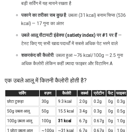
बड़ी सर्विंग में यह मायने रखता है
पकाने का तरीका सब कुछ है
: उबला (31 kcal) बनाम चिप्स (536
kcal) — 17 गुना का अंतर
उबले आलू सैटायटी इंडेक्स (satiety index) पर #1 पर हैं
—
टेस्ट किए गए सभी खाद्य पदार्थों में सबसे अधिक पेट भरने वाले
शकरकंद की कैलोरी
: उबला हुआ ~76 kcal/100g — 2.5 गुना
अधिक कैलोरी लेकिन कहीं ज़्यादा फाइबर और विटामिन A
एक उबले आलू में कितनी कैलोरी होती है?
सर्विंग
वज़न
कैलोरी
कार्ब्स
प्रोटीन
फैट
फाइबर
छोटा टुकड़ा
30g
9.3 kcal
2.0g
0.2g
0g
0.3g
50g उबला आलू
50g
15.5 kcal
3.4g
0.3g
0g
0.5g
100g उबला आलू
100g
31 kcal
6.7g
0.67g
0g
1.0g
1 छोटा उबला आलू
~100g
~31 kcal
6.7g
0.67g
0g
1.0g