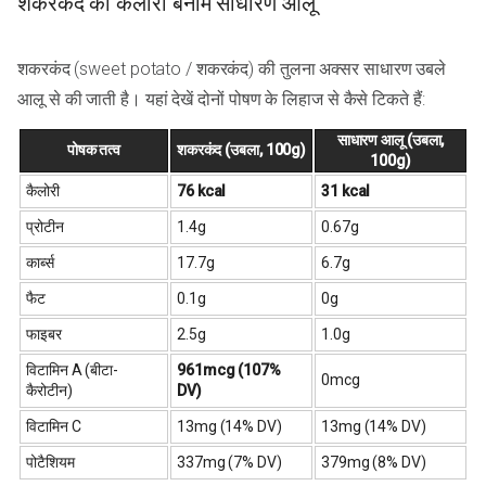
शकरकंद की कैलोरी बनाम साधारण आलू
शकरकंद (sweet potato / शकरकंद) की तुलना अक्सर साधारण उबले
आलू से की जाती है। यहां देखें दोनों पोषण के लिहाज से कैसे टिकते हैं:
साधारण आलू (उबला,
पोषक तत्व
शकरकंद (उबला, 100g)
100g)
कैलोरी
76 kcal
31 kcal
प्रोटीन
1.4g
0.67g
कार्ब्स
17.7g
6.7g
फैट
0.1g
0g
फाइबर
2.5g
1.0g
विटामिन A (बीटा-
961mcg (107%
0mcg
कैरोटीन)
DV)
विटामिन C
13mg (14% DV)
13mg (14% DV)
पोटैशियम
337mg (7% DV)
379mg (8% DV)