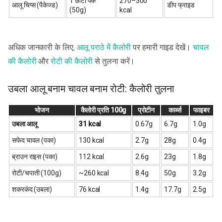
1 छोटा पैक
270–300
आलू चिप्स (पैकेज्ड)
डीप फ्राइड
(50g)
kcal
अधिक जानकारी के लिए,
आलू पराठे में कैलोरी
पर हमारी गाइड देखें।
चावल
की कैलोरी
और
रोटी की कैलोरी
से तुलना करें।
उबला आलू बनाम चावल बनाम रोटी: कैलोरी तुलना
भोजन
कैलोरी प्रति 100g
प्रोटीन
कार्ब्स
फाइबर
उबला आलू
31 kcal
0.67g
6.7g
1.0g
सफेद चावल (पका)
130 kcal
2.7g
28g
0.4g
ब्राउन राइस (पका)
112 kcal
2.6g
23g
1.8g
रोटी/चपाती (100g)
~260 kcal
8.4g
50g
3.2g
शकरकंद (उबला)
76 kcal
1.4g
17.7g
2.5g