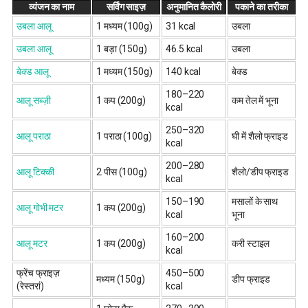
व्यंजन का नाम
सर्विंग साइज़
अनुमानित कैलोरी
पकाने का तरीका
उबला आलू
1 मध्यम (100g)
31 kcal
उबला
उबला आलू
1 बड़ा (150g)
46.5 kcal
उबला
बेक्ड आलू
1 मध्यम (150g)
140 kcal
बेक्ड
180–220
आलू सब्ज़ी
1 कप (200g)
कम तेल में भूना
kcal
250–320
आलू पराठा
1 पराठा (100g)
घी में शैलो फ्राइड
kcal
200–280
आलू टिक्की
2 पीस (100g)
शैलो/डीप फ्राइड
kcal
150–190
मसालों के साथ
आलू गोभी मटर
1 कप (200g)
kcal
भूना
160–200
आलू मटर
1 कप (200g)
करी स्टाइल
kcal
फ्रेंच फ्राइज़
450–500
मध्यम (150g)
डीप फ्राइड
(रेस्तरां)
kcal