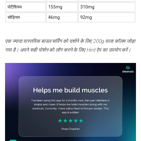
पोटैशियम
155mg
310mg
सोडियम
46mg
92mg
एक ज्यादा वास्तविक बाउल सर्विंग को दर्शाने के लिए 200g वाला कॉलम जोड़ा
गया है। अपने सही पोर्शन को लॉग करने के लिए Hint ऐप का उपयोग करें।