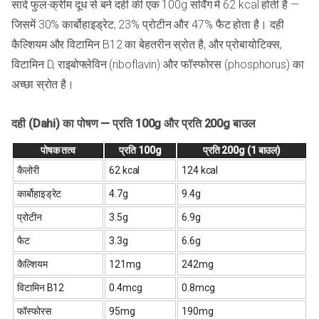
सादे फुल-क्रीम दूध से बने दही की एक 100g सर्विंग में 62 kcal होती है —
जिसमें 30% कार्बोहाइड्रेट, 23% प्रोटीन और 47% फैट होता है। दही
कैल्शियम और विटामिन B12 का बेहतरीन स्रोत है, और प्रोबायोटिक्स,
विटामिन D, राइबोफ्लेविन (riboflavin) और फॉस्फोरस (phosphorus) का
अच्छा स्रोत है।
दही (Dahi) का पोषण — प्रति 100g और प्रति 200g बाउल
पोषक तत्व
प्रति 100g
प्रति 200g (1 बाउल)
कैलोरी
62 kcal
124 kcal
कार्बोहाइड्रेट
4.7g
9.4g
प्रोटीन
3.5g
6.9g
फैट
3.3g
6.6g
कैल्शियम
121mg
242mg
विटामिन B12
0.4mcg
0.8mcg
फॉस्फोरस
95mg
190mg