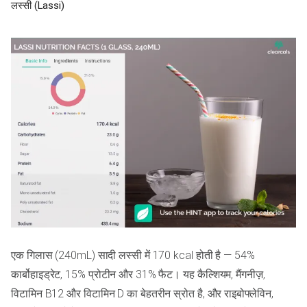
लस्सी (Lassi)
एक गिलास (240mL) सादी लस्सी में 170 kcal होती है — 54%
कार्बोहाइड्रेट, 15% प्रोटीन और 31% फैट। यह कैल्शियम, मैंगनीज़,
विटामिन B12 और विटामिन D का बेहतरीन स्रोत है, और राइबोफ्लेविन,