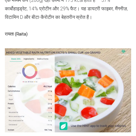
एक मध्यम कप (200g) दही उपमा में 175 kcal होती है — 57%
कार्बोहाइड्रेट, 14% प्रोटीन और 29% फैट। यह डायटरी फाइबर, मैंगनीज़,
विटामिन D और बीटा-कैरोटीन का बेहतरीन स्रोत है।
रायता (Raita)