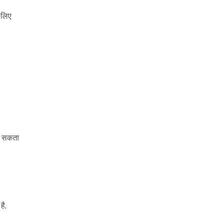
 लिए
कर सकता
है,