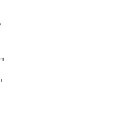
छ
 जो
ं।