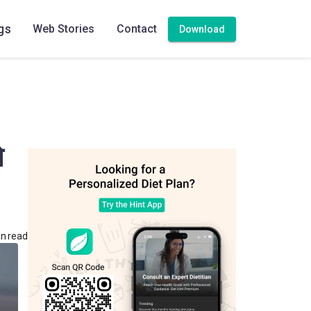
gs
Web Stories
Contact
Download
े
n read