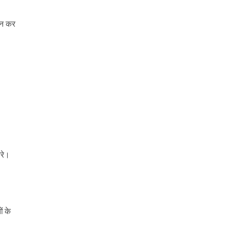
दान कर
करे।
ं के