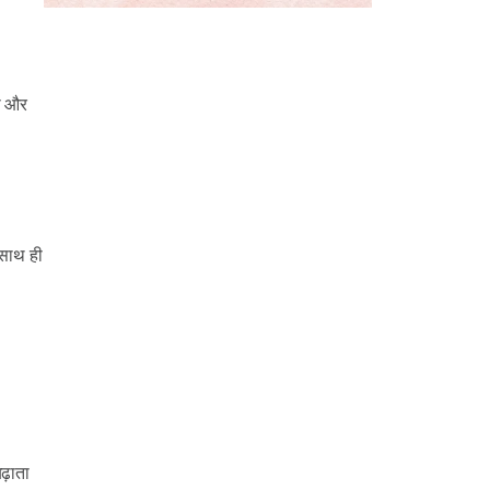
ना और
 साथ ही
ढ़ाता