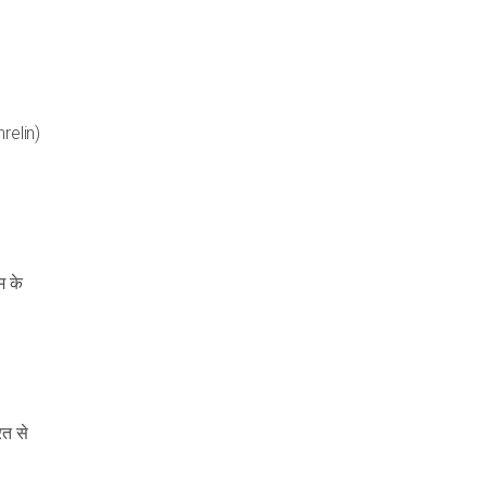
hrelin)
म के
रत से