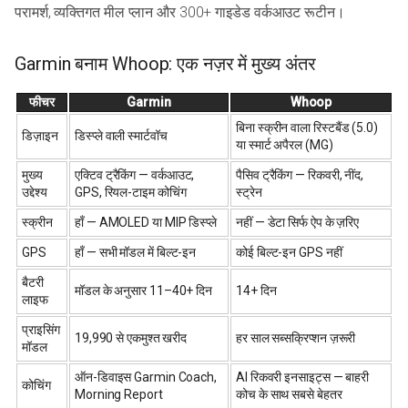
परामर्श, व्यक्तिगत मील प्लान और 300+ गाइडेड वर्कआउट रूटीन।
Garmin बनाम Whoop: एक नज़र में मुख्य अंतर
फीचर
Garmin
Whoop
बिना स्क्रीन वाला रिस्टबैंड (5.0)
डिज़ाइन
डिस्प्ले वाली स्मार्टवॉच
या स्मार्ट अपैरल (MG)
मुख्य
एक्टिव ट्रैकिंग — वर्कआउट,
पैसिव ट्रैकिंग — रिकवरी, नींद,
उद्देश्य
GPS, रियल-टाइम कोचिंग
स्ट्रेन
स्क्रीन
हाँ — AMOLED या MIP डिस्प्ले
नहीं — डेटा सिर्फ ऐप के ज़रिए
GPS
हाँ — सभी मॉडल में बिल्ट-इन
कोई बिल्ट-इन GPS नहीं
बैटरी
मॉडल के अनुसार 11–40+ दिन
14+ दिन
लाइफ
प्राइसिंग
₹19,990 से एकमुश्त खरीद
हर साल सब्सक्रिप्शन ज़रूरी
मॉडल
ऑन-डिवाइस Garmin Coach,
AI रिकवरी इनसाइट्स — बाहरी
कोचिंग
Morning Report
कोच के साथ सबसे बेहतर