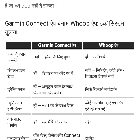
है जो Whoop नहीं दे सकता।
Garmin Connect ऐप बनाम Whoop ऐप: इकोसिस्टम
तुलना
Garmin Connect ऐप
Whoop ऐप
सब्सक्रिप्शन
नहीं — हमेशा के लिए मुफ्त
हाँ — अनिवार्य
ज़रूरी
रियल-टाइम
नहीं — सिर्फ ऐप, कोई ऑन-
हाँ — डिवाइस पर और ऐप में
डेटा
डिवाइस डिस्प्ले नहीं
हाँ — अनुकूल प्लान के साथ
ट्रेनिंग प्लान
सिर्फ रिकवरी मार्गदर्शन
Garmin Coach
न्यूट्रिशन
कोई भारतीय न्यूट्रिशन ऐप
हाँ — Hint ऐप के साथ सिंक
इंटीग्रेशन
इंटीग्रेशन नहीं
वर्कआउट
हाँ — रूट मैपिंग के साथ
नहीं
निर्माण
वॉच फेस, विजेट और Connect
कस्टमाइज़ेशन
सीमित