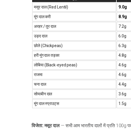
मसूर दाल (Red Lentil)
9.0g
मूंग दाल करी
8.9g
अरहर / तूर दाल
7.2g
उड़द दाल
6.0g
छोले (Chickpeas)
6.3g
हरी मूंग दाल तड़का
4.8g
लोबिया (Black-eyed peas)
4.6g
राजमा
4.6g
चना दाल
4.4g
सोयाबीन दाल
3.6g
मूंग दाल स्प्राउट्स
1.5g
विजेता: मसूर दाल
— सभी आम भारतीय दालों में प्रति 100g पकी