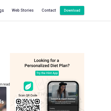
gs
Web Stories
Contact
Download
n read