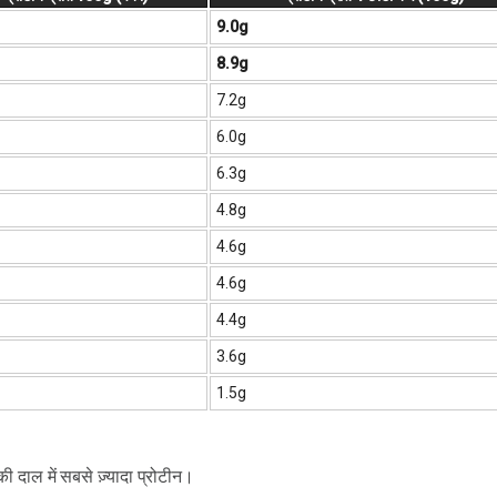
9.0g
8.9g
7.2g
6.0g
6.3g
4.8g
4.6g
4.6g
4.4g
3.6g
1.5g
 दाल में सबसे ज़्यादा प्रोटीन।