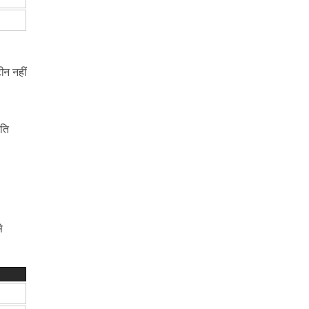
ीन नहीं
ति
े