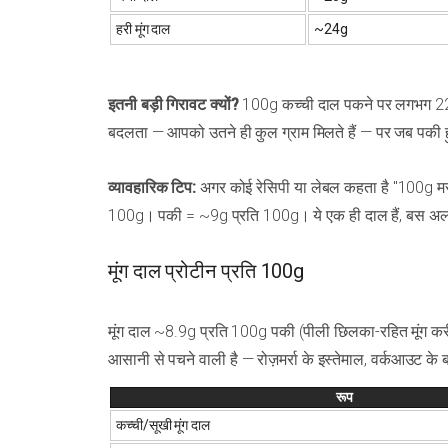
हरी मूंग दाल
~24g
इतनी बड़ी गिरावट क्यों?
100g कच्ची दाल पकने पर लगभग 220–
बदलता — आपको उतने ही कुल ग्राम मिलते हैं — पर जब पकी हु
व्यावहारिक टिप:
अगर कोई रेसिपी या लेबल कहता है "100g मसू
100g। पकी = ~9g प्रति 100g। ये एक ही दाल हैं, बस अलग-
मूंग दाल प्रोटीन प्रति 100g
मूंग दाल ~8.9g प्रति 100g पकी (पीली छिलका-रहित मूंग करी) 
आसानी से पचने वाली है — रोज़मर्रा के इस्तेमाल, वर्कआउट क
रूप
कच्ची/सूखी मूंग दाल