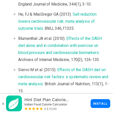
England Journal of Medicine, 344(1), 3-10.
He, FJ & MacGregor GA (2013).
Salt reduction
lowers cardiovascular risk: meta-analysis of
outcome trials.
BMJ, 346, f1325.
Blumenthal JA et al. (2010).
Effects of the DASH
diet alone and in combination with exercise on
blood pressure and cardiovascular biomarkers.
Archives of Internal Medicine, 170(2), 126-135.
Siervo M et al. (2015).
Effects of the DASH diet on
cardiovascular risk factors: a systematic review and
meta-analysis.
British Journal of Nutrition, 113(1), 1-
15.
Poorolajal J et al. (2017).
Oral potassium
supplementation for management of essential