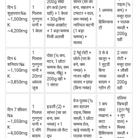
200g सादा
सांभर (घर का
राइस (½
दिन 5
1
हंग कर्ड (छना
बना, सहजन +
1 अमरूद
कप) +
शुक्रवार Na:
गिलास
दही) + 1 केला
टमाटर + दाल,
+
मसूर दाल
~1,000mg
गुनगुना
+ 30g बिना
कम नमक) +
हिबिस्कस
+ पालक
K:
पानी +
नमक अखरोट
नारियल चटनी
टी
सब्ज़ी +
~4,200mg
1 केला
+ 1 बड़ा चम्मच
(1 बड़ा
200g
पिसी अलसी
चम्मच) +
दही
सलाद
1
2 गेहूं रोटी +
3 से 4
2 ज्वार
पोहा (½ कप,
दिन 6
गिलास
छोले (घर के
खजूर +
रोटी +
मटर, 1 छोटा
शनिवार Na:
गुनगुना
बने, कम
1 मुट्ठी
मसूर दाल
चम्मच तेल, कम
~1,100mg
पानी +
नमक) +
बिना
+ लौकी
नमक, नींबू) +
K:
20ml
गाजर-खीरा
नमक
सब्ज़ी +
200g दही +
~3,850mg
आंवला
सलाद + छाछ
बादाम +
200g
1 संतरा
जूस
(बिना नमक)
ग्रीन टी
दही
दलिया
वेज पुलाव (½
1 कप
खिचड़ी
1
इडली (2) +
कप ब्राउन
दिन 7 रविवार
सादा
(टूटा गेहूं
गिलास
सांभर (घर का
राइस, मिक्स
Na:
मखाना +
+ मूंग
गुनगुना
बना, कम
सब्ज़ी, 1 छोटा
~1,050mg
कटा
दाल) +
पानी +
नमक) + 1
चम्मच तेल,
K:
पपीता +
मिक्स
5 भीगे
गिलास लो-फैट
खड़े मसाले) +
~4,000mg
हिबिस्कस
सब्ज़ी +
बादाम
दूध
पालक रायता