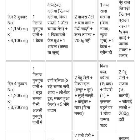
मूंग दाल
वेजिटेबल
1 कप
खिचड़ी
दलिया (½ कप
सादा
(½ कप
दिन 3 बुधवार
1
दलिया, मिक्स
2 बाजरा रोटी
मखाना
ब्राउन
Na:
गिलास
सब्ज़ी, 1 छोटा
+ चना दाल +
(बिना
राइस +
~1,150mg
गुनगुना
चम्मच तेल) +
मेथी सब्ज़ी +
नमक,
¼ कप
K:
पानी +
1 गिलास लो-
कटा टमाटर +
सूखा
दाल) +
~4,100mg
1 केला
फैट दूध + 1
200g दही
भुना) + 1
पालक
आंवला (कच्चा
केला +
रायता +
या जूस)
ग्रीन टी
सलाद
मिक्स
1
फल:
2 गेहूं
गिलास
2 गेहूं रोटी +
पपीता
रोटी +
गुनगुना
रागी दलिया (3
दिन 4 गुरुवार
मिक्स दाल
(½ कप)
राजमा
पानी +
बड़े चम्मच रागी
Na:
(मसूर + मूंग)
+ मौसंबी
(½
1 बड़ा
आटा + लो-फैट
~1,200mg
+ तुरई सब्ज़ी
(1) +
कटोरी)
चम्मच
दूध, मसला हुआ
K:
+ कचूंबर +
ज़रूरत
+ चौलाई
पिसी
केला) + 5 भीगे
~3,700mg
छाछ (बिना
पड़ने पर
सब्ज़ी +
अलसी
बादाम
नमक)
1 छोटा
200g
गुनगुने
चम्मच
दही
पानी में
शहद
2 रागी रोटी +
ब्राउन