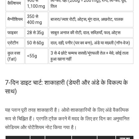
900 से
लो-फैट दही (200g = 200 mg), रागी, लो-फैट दूध,
कैल्शियम
1,100 mg
तिल
350 से
मैग्नीशियम
बाजरा/ज्वार रोटी, ओट्स, मूंग दाल, अखरोट, पालक
400 mg
फाइबर
28 से 35g
साबुत अनाज की रोटी, दाल, सब्ज़ियाँ, फल, ओट्स
प्रोटीन
50 से 60g
दाल, दही, पनीर (घर का बना), अंडे या मछली (नॉन-वेज)
कुल वसा
3 से 4 छोटे चम्मच सरसों/मूंगफली तेल + मेवे; कोई तला
<55g
(fat)
हुआ खाना नहीं
7-दिन डाइट चार्ट: शाकाहारी (डेयरी और अंडे के विकल्प के
साथ)
यह प्लान पूरी तरह शाकाहारी है। ओवो-शाकाहारियों के लिए अंडे वैकल्पिक
रूप से चिह्नित हैं। प्रगति ट्रैक करने में मदद के लिए हर दिन का अनुमानित
सोडियम और पोटैशियम नोट किया गया है।
रात का