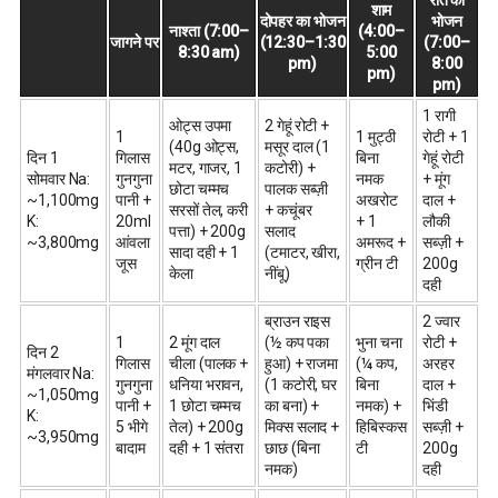
शाम
दोपहर का भोजन
भोजन
नाश्ता (7:00–
(4:00–
जागने पर
(12:30–1:30
(7:00–
8:30 am)
5:00
pm)
8:00
pm)
pm)
1 रागी
ओट्स उपमा
2 गेहूं रोटी +
1
1 मुट्ठी
रोटी + 1
(40g ओट्स,
मसूर दाल (1
दिन 1
गिलास
बिना
गेहूं रोटी
मटर, गाजर, 1
कटोरी) +
सोमवार Na:
गुनगुना
नमक
+ मूंग
छोटा चम्मच
पालक सब्ज़ी
~1,100mg
पानी +
अखरोट
दाल +
सरसों तेल, करी
+ कचूंबर
K:
20ml
+ 1
लौकी
पत्ता) + 200g
सलाद
~3,800mg
आंवला
अमरूद +
सब्ज़ी +
सादा दही + 1
(टमाटर, खीरा,
जूस
ग्रीन टी
200g
केला
नींबू)
दही
ब्राउन राइस
2 ज्वार
1
2 मूंग दाल
(½ कप पका
भुना चना
रोटी +
दिन 2
गिलास
चीला (पालक +
हुआ) + राजमा
(¼ कप,
अरहर
मंगलवार Na:
गुनगुना
धनिया भरावन,
(1 कटोरी, घर
बिना
दाल +
~1,050mg
पानी +
1 छोटा चम्मच
का बना) +
नमक) +
भिंडी
K:
5 भीगे
तेल) + 200g
मिक्स सलाद +
हिबिस्कस
सब्ज़ी +
~3,950mg
बादाम
दही + 1 संतरा
छाछ (बिना
टी
200g
नमक)
दही