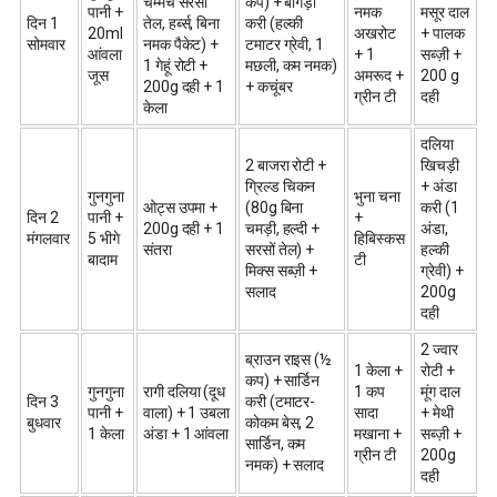
चम्मच सरसों
कप) + बांगड़ा
पानी +
नमक
मसूर दाल
दिन 1
तेल, हर्ब्स, बिना
करी (हल्की
20ml
अखरोट
+ पालक
सोमवार
नमक पैकेट) +
टमाटर ग्रेवी, 1
आंवला
+ 1
सब्ज़ी +
1 गेहूं रोटी +
मछली, कम नमक)
जूस
अमरूद +
200 g
200g दही + 1
+ कचूंबर
ग्रीन टी
दही
केला
दलिया
2 बाजरा रोटी +
खिचड़ी
ग्रिल्ड चिकन
+ अंडा
गुनगुना
भुना चना
ओट्स उपमा +
(80g बिना
करी (1
दिन 2
पानी +
+
200g दही + 1
चमड़ी, हल्दी +
अंडा,
मंगलवार
5 भीगे
हिबिस्कस
संतरा
सरसों तेल) +
हल्की
बादाम
टी
मिक्स सब्ज़ी +
ग्रेवी) +
सलाद
200g
दही
2 ज्वार
ब्राउन राइस (½
1 केला +
रोटी +
कप) + सार्डिन
गुनगुना
रागी दलिया (दूध
1 कप
मूंग दाल
दिन 3
करी (टमाटर-
पानी +
वाला) + 1 उबला
सादा
+ मेथी
बुधवार
कोकम बेस, 2
1 केला
अंडा + 1 आंवला
मखाना +
सब्ज़ी +
सार्डिन, कम
ग्रीन टी
200g
नमक) + सलाद
दही