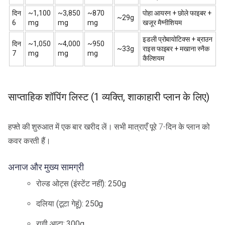
दिन
~1,100
~3,850
~870
पोहा आयरन + छोले फाइबर +
~29g
6
mg
mg
mg
खजूर मैग्नीशियम
इडली प्रोबायोटिक्स + ब्राउन
दिन
~1,050
~4,000
~950
~33g
राइस फाइबर + मखाना स्नैक
7
mg
mg
mg
कैल्शियम
साप्ताहिक शॉपिंग लिस्ट (1 व्यक्ति, शाकाहारी प्लान के लिए)
हफ्ते की शुरुआत में एक बार खरीद लें। सभी मात्राएँ पूरे 7-दिन के प्लान को
कवर करती हैं।
अनाज और मुख्य सामग्री
रोल्ड ओट्स (इंस्टेंट नहीं): 250g
दलिया (टूटा गेहूं): 250g
रागी आटा: 300g