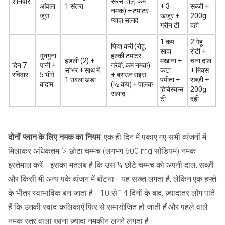
शनिवार
सरसों तेल, कम
आंवला
1 संतरा
+ 3
सब्ज़ी +
नमक) + टमाटर-
जूस
खजूर +
200g
प्याज़ सलाद
ग्रीन टी
दही
1 कप
2 गेहूं
फिश करी (रोहू,
सादा
रोटी +
गुनगुना
हल्की टमाटर
इडली (2) +
मखाना +
चना दाल
दिन 7
पानी +
ग्रेवी, कम नमक)
सांभर + साथ में
कटा
+ मिक्स
रविवार
5 भीगे
+ ब्राउन राइस
1 उबला अंडा
पपीता +
सब्ज़ी +
बादाम
(½ कप) + पालक
हिबिस्कस
200g
सलाद
टी
दही
दोनों प्लान के लिए नमक का नियम
: एक ही दिन में पकाए गए सभी व्यंजनों में
मिलाकर अधिकतम ¼ छोटा चम्मच (लगभग 600 mg सोडियम) नमक
इस्तेमाल करें। इसका मतलब है कि उस ¼ छोटे चम्मच को अपनी दाल, सब्ज़ी
और किसी भी अन्य पके व्यंजन में बाँटना। यह सख्त लगता है, लेकिन एक हफ्ते
के भीतर स्वाभाविक बन जाता है। 10 से 14 दिनों के बाद, ज़्यादातर लोग पाते
हैं कि उनकी स्वाद-कलिकाएँ फिर से समायोजित हो जाती हैं और पहले वाले
नमक स्तर वाला खाना ज़्यादा नमकीन लगने लगता है।