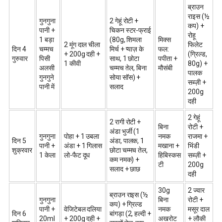
ब्राउन
राइस (½
गुनगुना
2 गेहूं रोटी +
कप) +
पानी +
चिकन स्टर-फ्राई
रोहू
1 बड़ा
(80g, शिमला
मिक्स
2 मूंग दाल चीला
फिलेट
दिन 4
चम्मच
मिर्च + प्याज़ के
फल:
+ 200g दही +
(ग्रिल्ड,
गुरुवार
पिसी
साथ, 1 छोटा
पपीता +
1 कीवी
80g) +
अलसी
चम्मच तेल, बिना
मौसंबी
पालक
गुनगुने
सोया सॉस) +
सब्ज़ी +
पानी में
सलाद
200g
दही
2 गेहूं
2 रागी रोटी +
बिना
रोटी +
अंडा भुर्जी (1
गुनगुना
पोहा + 1 उबला
नमक
राजमा +
दिन 5
अंडा, पालक, 1
पानी +
अंडा + 1 गिलास
मखाना +
भिंडी
शुक्रवार
छोटा चम्मच तेल,
1 केला
लो-फैट दूध
हिबिस्कस
सब्ज़ी +
कम नमक) +
टी
200g
सलाद + छाछ
दही
30g
2 ज्वार
ब्राउन राइस (½
गुनगुना
बिना
रोटी +
कप) + ग्रिल्ड
पानी +
वेजिटेबल दलिया
नमक
मसूर दाल
दिन 6
बांगड़ा (2, हल्दी +
20ml
+ 200g दही +
अखरोट
+ लौकी