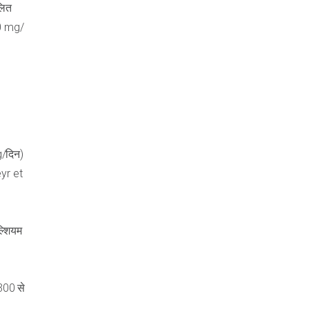
लित
00 mg/
g/दिन)
eyr et
ल्शियम
 300 से