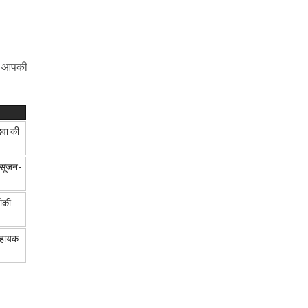
ने आपकी
दवा की
र सूजन-
दीकी
सहायक