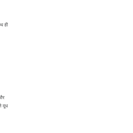
ाथ ही
 और
े दूध