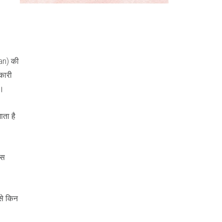
ian) की
कारी
ं।
ाता है
इस
 से किन