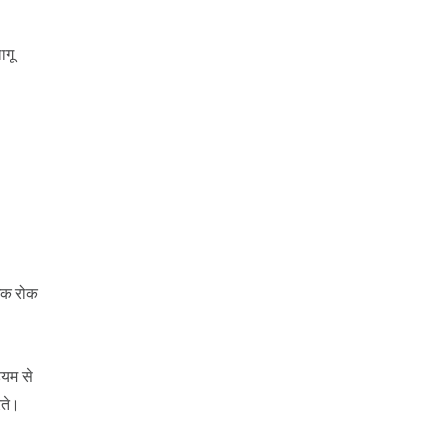
ागू
धिक रोक
ियम से
रते।