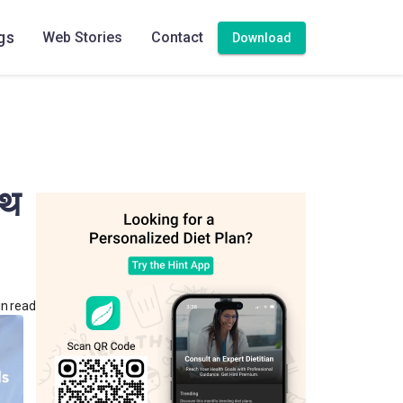
gs
Web Stories
Contact
Download
ाथ
n read