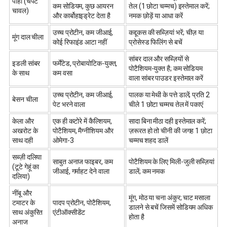
पोहा (चपटे
कम सोडियम, कुछ आयरन
तेल (1 छोटा चम्मच) इस्तेमाल करें;
चावल)
और कार्बोहाइड्रेट देता है
नमक छोड़ें या आधा करें
उच्च प्रोटीन, कम जीआई,
कद्दूकस की सब्ज़ियां भरें; चीज़ या
मूंग दाल चीला
कोई रिफाइंड आटा नहीं
प्रोसेस्ड फिलिंग से बचें
सांबर दाल और सब्ज़ियों से
इडली सांबर
फर्मेंटेड, प्रोबायोटिक-युक्त,
पोटैशियम-युक्त है; कम सोडियम
के साथ
कम वसा
वाला सांबर पाउडर इस्तेमाल करें
उच्च प्रोटीन, कम जीआई,
पालक या मेथी के पत्ते डालें; प्रति 2
बेसन चीला
पेट भरने वाला
चीले 1 छोटा चम्मच तेल में पकाएं
केला और
एक ही कटोरे में कैल्शियम,
सादा बिना मीठा दही इस्तेमाल करें;
अखरोट के
पोटैशियम, मैग्नीशियम और
ज़रूरत हो तो चीनी की जगह 1 छोटा
साथ दही
ओमेगा-3
चम्मच शहद डालें
सब्ज़ी दलिया
साबुत अनाज फाइबर, कम
पोटैशियम के लिए मिली-जुली सब्ज़ियां
(टूटे गेहूं का
जीआई, गर्माहट देने वाला
डालें; कम नमक
दलिया)
नींबू और
मूंग, मोठ या चना अंकुर; चाट मसाला
टमाटर के
पादप प्रोटीन, पोटैशियम,
डालने से बचें जिसमें सोडियम अधिक
साथ अंकुरित
एंटीऑक्सीडेंट
होता है
अनाज