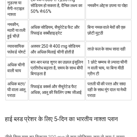
नूडल्स या
सोडियम हो सकता है, दैनिक लक्ष्य का
नमकीन ओट्स उपमा या पोहा
मैगी-स्टाइल
50% से 65%
नाश्ता
नमकीन,
अधिक सोडियम, सैचुरेटेड फैट और
बिना नमक वाले मेवों की एक
मठरी या तली
रिफाइंड कार्बोहाइड्रेट
छोटी मुट्ठी
हुई चीज़ें
व्यावसायिक
अक्सर 250 से 400 mg सोडियम
ताज़े फल के साथ सादा दही
फ्लेवर्ड योगर्ट
और अधिक मिलाई चीनी होती है
बार-बार ब्लड शुगर का उछाल इंसुलिन
1 छोटे चम्मच से ज़्यादा चीनी
अधिक चीनी
प्रतिरोध बढ़ाता है, समय के साथ बीपी
न वाली चाय, या बिना मीठी
वाली चाय
बिगाड़ता है
ग्रीन टी
अधिक बटर/
पतली घी की परत और सादा
रिफाइंड कार्ब्स और सैचुरेटेड फैट
घी वाला आलू
दही के साथ मूंग दाल या मेथी
अधिक, आलू की फिलिंग उच्च जीआई
पराठा
पराठा
हाई ब्लड प्रेशर के लिए 5-दिन का भारतीय नाश्ता प्लान