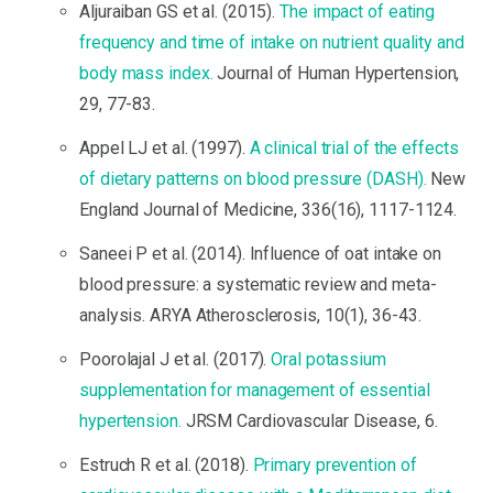
Aljuraiban GS et al. (2015).
The impact of eating
frequency and time of intake on nutrient quality and
body mass index.
Journal of Human Hypertension,
29, 77-83.
Appel LJ et al. (1997).
A clinical trial of the effects
of dietary patterns on blood pressure (DASH).
New
England Journal of Medicine, 336(16), 1117-1124.
Saneei P et al. (2014). Influence of oat intake on
blood pressure: a systematic review and meta-
analysis. ARYA Atherosclerosis, 10(1), 36-43.
Poorolajal J et al. (2017).
Oral potassium
supplementation for management of essential
hypertension.
JRSM Cardiovascular Disease, 6.
Estruch R et al. (2018).
Primary prevention of