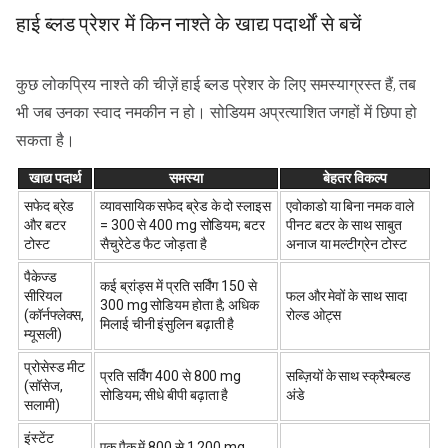
हाई ब्लड प्रेशर में किन नाश्ते के खाद्य पदार्थों से बचें
कुछ लोकप्रिय नाश्ते की चीज़ें हाई ब्लड प्रेशर के लिए समस्याग्रस्त हैं, तब
भी जब उनका स्वाद नमकीन न हो। सोडियम अप्रत्याशित जगहों में छिपा हो
सकता है।
खाद्य पदार्थ
समस्या
बेहतर विकल्प
सफेद ब्रेड
व्यावसायिक सफेद ब्रेड के दो स्लाइस
एवोकाडो या बिना नमक वाले
और बटर
= 300 से 400 mg सोडियम; बटर
पीनट बटर के साथ साबुत
टोस्ट
सैचुरेटेड फैट जोड़ता है
अनाज या मल्टीग्रेन टोस्ट
पैकेज्ड
कई ब्रांड्स में प्रति सर्विंग 150 से
सीरियल
फल और मेवों के साथ सादा
300 mg सोडियम होता है; अधिक
(कॉर्नफ्लेक्स,
रोल्ड ओट्स
मिलाई चीनी इंसुलिन बढ़ाती है
म्यूसली)
प्रोसेस्ड मीट
प्रति सर्विंग 400 से 800 mg
सब्ज़ियों के साथ स्क्रैम्बल्ड
(सॉसेज,
सोडियम; सीधे बीपी बढ़ाता है
अंडे
सलामी)
इंस्टेंट
एक पैक में 800 से 1,200 mg