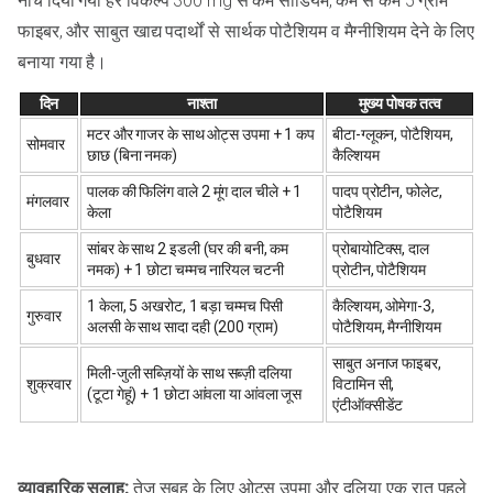
नीचे दिया गया हर विकल्प 300 mg से कम सोडियम, कम से कम 5 ग्राम
फाइबर, और साबुत खाद्य पदार्थों से सार्थक पोटैशियम व मैग्नीशियम देने के लिए
बनाया गया है।
दिन
नाश्ता
मुख्य पोषक तत्व
मटर और गाजर के साथ ओट्स उपमा + 1 कप
बीटा-ग्लूकन, पोटैशियम,
सोमवार
छाछ (बिना नमक)
कैल्शियम
पालक की फिलिंग वाले 2 मूंग दाल चीले + 1
पादप प्रोटीन, फोलेट,
मंगलवार
केला
पोटैशियम
सांबर के साथ 2 इडली (घर की बनी, कम
प्रोबायोटिक्स, दाल
बुधवार
नमक) + 1 छोटा चम्मच नारियल चटनी
प्रोटीन, पोटैशियम
1 केला, 5 अखरोट, 1 बड़ा चम्मच पिसी
कैल्शियम, ओमेगा-3,
गुरुवार
अलसी के साथ सादा दही (200 ग्राम)
पोटैशियम, मैग्नीशियम
साबुत अनाज फाइबर,
मिली-जुली सब्ज़ियों के साथ सब्ज़ी दलिया
शुक्रवार
विटामिन सी,
(टूटा गेहूं) + 1 छोटा आंवला या आंवला जूस
एंटीऑक्सीडेंट
व्यावहारिक सलाह:
तेज़ सुबह के लिए ओट्स उपमा और दलिया एक रात पहले