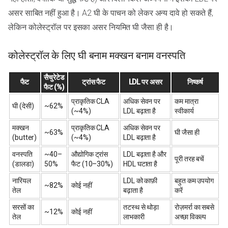
असर साबित नहीं हुआ है। A2 घी के पाचन को लेकर अन्य दावे हो सकते हैं,
लेकिन कोलेस्ट्रॉल पर इसका असर नियमित घी जैसा ही है।
कोलेस्ट्रॉल के लिए घी बनाम मक्खन बनाम वनस्पति
सैचुरेटेड
फैट
ट्रांस फैट
LDL पर असर
निष्कर्ष
फैट (%)
प्राकृतिक CLA
अधिक सेवन पर
कम मात्रा
घी (देसी)
~62%
(~4%)
LDL बढ़ाता है
स्वीकार्य
मक्खन
प्राकृतिक CLA
अधिक सेवन पर
~63%
घी जैसा ही
(butter)
(~4%)
LDL बढ़ाता है
वनस्पति
~40–
औद्योगिक ट्रांस
LDL बढ़ाता है और
पूरी तरह बचें
(डालडा)
50%
फैट (10–30%)
HDL घटाता है
नारियल
LDL को काफ़ी
बहुत कम उपयोग
~82%
कोई नहीं
तेल
बढ़ाता है
करें
सरसों का
तटस्थ से थोड़ा
रोज़मर्रा का सबसे
~12%
कोई नहीं
तेल
लाभकारी
अच्छा विकल्प