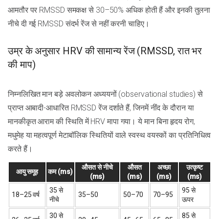
आमतौर पर RMSSD समकक्ष से 30–50% अधिक होती हैं और इनकी तुलना
नीचे दी गई RMSSD संदर्भ रेंज से नहीं करनी चाहिए।
उम्र के अनुसार HRV की सामान्य रेंज (RMSSD, रात भर
की माप)
निम्नलिखित मान बड़े अवलोकन अध्ययनों (observational studies) से
प्राप्त आबादी-आधारित RMSSD रेंज दर्शाते हैं, जिनमें नींद के दौरान या
मानकीकृत आराम की स्थिति में HRV मापा गया। ये मान बिना हृदय रोग,
मधुमेह या महत्वपूर्ण मेटाबॉलिक स्थितियों वाले स्वस्थ वयस्कों का प्रतिनिधित्व
करते हैं।
औसत से नीचे
औसत
अच्छा
उत्कृष्ट
आयु समूह
कम (ms)
(ms)
(ms)
(ms)
(ms)
35 से
95 से
18–25 वर्ष
35–50
50–70
70–95
नीचे
ऊपर
30 से
85 से