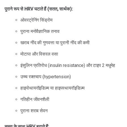
पुराने रूप से HRV घटाते हैं (सतत, सार्थक):
ओवरट्रेनिंग सिंड्रोम
पुराना मनोवैज्ञानिक तनाव
खराब नींद की गुणवत्ता या पुरानी नींद की कमी
मोटापा और विसरल वसा
इंसुलिन प्रतिरोध (insulin resistance) और टाइप 2 मधुमेह
उच्च रक्तचाप (hypertension)
हाइपोथायरॉइडिज़्म या हाइपरथायरॉइडिज़्म
गतिहीन जीवनशैली
पुराना शराब सेवन
समय के साथ HRV बढ़ाते हैं: