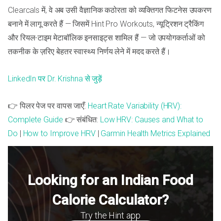
Clearcals में, वे अब उसी वैज्ञानिक कठोरता को व्यक्तिगत फिटनेस उपकरण
बनाने में लागू करते हैं — जिसमें Hint Pro Workouts, न्यूट्रिशन ट्रैकिंग
और रियल-टाइम मेटाबॉलिक इनसाइट्स शामिल हैं — जो उपयोगकर्ताओं को
तकनीक के ज़रिए बेहतर स्वास्थ्य निर्णय लेने में मदद करते हैं।
LinkedIn पर Dr. Krishna से जुड़ें
👉 पिलर पेज पर वापस जाएँ:
Heart Rate Variability (HRV):
Complete Guide
👉 संबंधित:
Low HRV: Causes and What to
Do
|
How to Improve HRV
|
Garmin Health Metrics Explained
Looking for an Indian Food
Calorie Calculator?
Try the Hint app