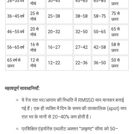
26–35 वर्ष
30–45
45–65
65–85
नीचे
ऊपर
25 से
75 से
36–45 वर्ष
25–38
38–58
58–75
नीचे
ऊपर
20 से
65 से
46–55 वर्ष
20–32
32–50
50–65
नीचे
ऊपर
16 से
58 से
56–65 वर्ष
16–27
27–42
42–58
नीचे
ऊपर
65 वर्ष से
12 से
50 से
12–22
22–36
36–50
ऊपर
नीचे
ऊपर
महत्वपूर्ण सावधानियाँ:
ये रेंज रात भर/आराम की स्थिति में RMSSD माप मानकर बनाई
गई हैं। एक ही व्यक्ति में दिन के समय की तात्कालिक (spot) माप
रात भर के मानों से 20–40% कम होती है।
प्रशिक्षित एंड्योरेंस एथलीट अक्सर "उत्कृष्ट" सीमा को 50–