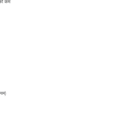
 को कम
ियम)