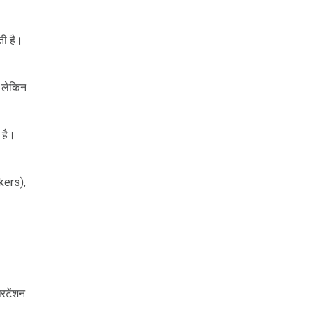
ती है।
, लेकिन
 है।
ckers),
रटेंशन