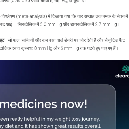
टोलिक (diastolic) दबाव घटता है, यह सिद्ध हो चुका है।
िश्लेषण (meta-analysis) में दिखाया गया कि चार सप्ताह तक नमक के सेवन में 
नीय गिरावट आई — सिस्टोलिक में 5.0 mm Hg और डायस्टोलिक में 2.7 mm Hg।
ाइट
—जो फल, सब्जियों और कम वसा वाले डेयरी पर ज़ोर देती है और सैचुरेटेड फैट
्टोलिक दबाव क्रमशः 8 mm Hg और 6 mm Hg तक घटते हुए पाए गए हैं।