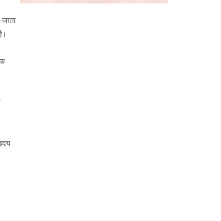
ा जाता
है।
ैक
ा
हृदय