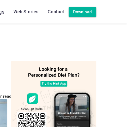
gs
Web Stories
Contact
Download
n read