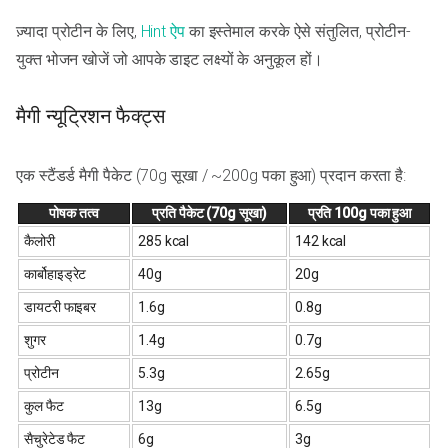
ज़्यादा प्रोटीन के लिए,
Hint ऐप
का इस्तेमाल करके ऐसे संतुलित, प्रोटीन-
युक्त भोजन खोजें जो आपके डाइट लक्ष्यों के अनुकूल हों।
मैगी न्यूट्रिशन फैक्ट्स
एक स्टैंडर्ड मैगी पैकेट (70g सूखा / ~200g पका हुआ) प्रदान करता है:
पोषक तत्व
प्रति पैकेट (70g सूखा)
प्रति 100g पका हुआ
कैलोरी
285 kcal
142 kcal
कार्बोहाइड्रेट
40g
20g
डायटरी फाइबर
1.6g
0.8g
शुगर
1.4g
0.7g
प्रोटीन
5.3g
2.65g
कुल फैट
13g
6.5g
सैचुरेटेड फैट
6g
3g