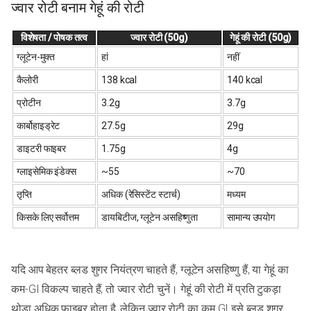
ज्वार रोटी बनाम गेहूं की रोटी
विशेषता / पोषक तत्व
ज्वार रोटी (50g)
गेहूं की रोटी (50g)
ग्लूटेन-मुक्त
हां
नहीं
कैलोरी
138 kcal
140 kcal
प्रोटीन
3.2g
3.7g
कार्बोहाइड्रेट
27.5g
29g
डाइटरी फाइबर
1.75g
4g
ग्लाइसेमिक इंडेक्स
~55
~70
तृप्ति
अधिक (रेसिस्टेंट स्टार्च)
मध्यम
किसके लिए सर्वोत्तम
डायबिटीज, ग्लूटेन असहिष्णुता
सामान्य उपयोग
यदि आप बेहतर ब्लड शुगर नियंत्रण चाहते हैं, ग्लूटेन असहिष्णु हैं, या गेहूं का
कम-GI विकल्प चाहते हैं, तो ज्वार रोटी चुनें। गेहूं की रोटी में प्रति टुकड़ा
थोड़ा अधिक फाइबर होता है, लेकिन ज्वार रोटी का कम GI इसे ब्लड शुगर