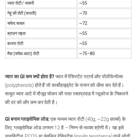
ज्वार रोटी / भाकरी
~55
गेहूं की रोटी (चपाती)
~70
सफेद चावल
~72
ब्राउन राइस
~55
बाजरा रोटी
~55
मैदा (सफेद आटा) रोटी
~75–80
ज्वार का GI कम क्यों होता है?
ज्वार में रेसिस्टेंट स्टार्च और पॉलीफेनॉल्स
(polyphenols) होते हैं जो कार्बोहाइड्रेट के पाचन को धीमा कर देते हैं।
साबुत ज्वार आटे में मौजूद चोकर की परत रक्तप्रवाह में ग्लूकोज के निकलने
की दर को और कम कर देती है।
GI बनाम ग्लाइसेमिक लोड:
एक मध्यम ज्वार रोटी (40g, ~22g कार्ब्स) के
लिए, ग्लाइसेमिक लोड लगभग 12 है — निम्न-से-मध्यम श्रेणी में। यह इसे
डायबिटीज, PCOS या इंसुलिन रेसिस्टेंस (insulin resistance) वाले लोगों