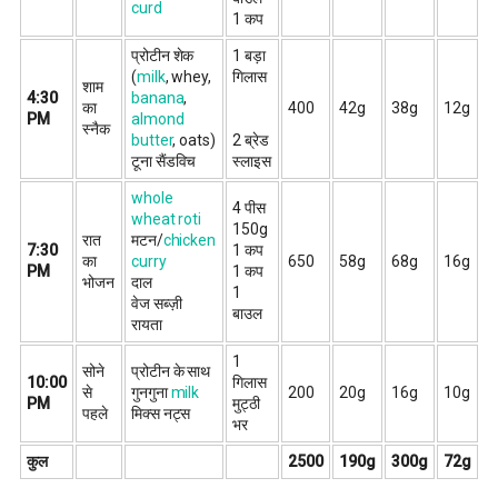
curd
1 कप
प्रोटीन शेक
1 बड़ा
(
milk
, whey,
गिलास
शाम
4:30
banana
,
का
400
42g
38g
12g
PM
almond
स्नैक
butter
, oats)
2 ब्रेड
टूना सैंडविच
स्लाइस
whole
4 पीस
wheat roti
150g
रात
मटन/
chicken
7:30
1 कप
का
curry
650
58g
68g
16g
PM
1 कप
भोजन
दाल
1
वेज सब्ज़ी
बाउल
रायता
1
सोने
प्रोटीन के साथ
10:00
गिलास
से
गुनगुना
milk
200
20g
16g
10g
PM
मुट्ठी
पहले
मिक्स नट्स
भर
कुल
2500
190g
300g
72g