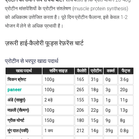
प्रोटीन मांसपेशियों के प्रोटीन संश्लेषण (muscle protein synthesis)
को अधिकतम उत्तेजित करता है। पूरे दिन प्रोटीन फैलाना, इसे केवल 1-2
भोजन में लेने से अधिक प्रभावी है।
ज़रूरी हाई-कैलोरी फूड्स रेफ़रेंस चार्ट
प्रोटीन से भरपूर खाद्य पदार्थ
खाद्य पदार्थ
सर्विंग साइज़
कैलोरी
प्रोटीन
कार्ब्स
फैट्स
चिकन ब्रेस्ट
100g
165
31g
0g
3.6g
paneer
100g
265
18g
3g
20g
अंडे (साबुत)
2 बड़े
155
13g
1g
11g
मछली (सैल्मन)
100g
206
22g
0g
13g
ग्रीक योगर्ट
150g
180
15g
9g
8g
मूंग दाल (पकी)
1 कप
212
14g
39g
0.8g