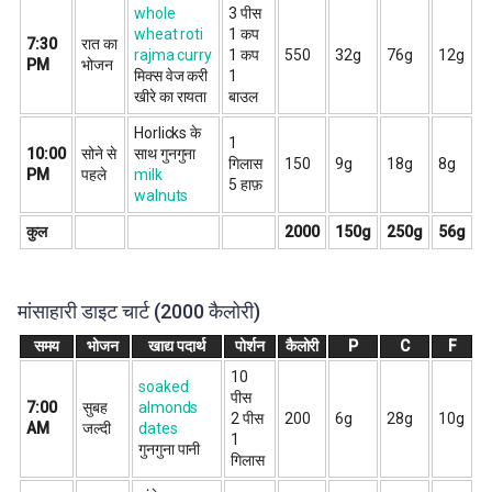
whole
3 पीस
wheat roti
1 कप
7:30
रात का
rajma curry
1 कप
550
32g
76g
12g
PM
भोजन
मिक्स वेज करी
1
खीरे का रायता
बाउल
Horlicks के
1
10:00
सोने से
साथ गुनगुना
गिलास
150
9g
18g
8g
PM
पहले
milk
5 हाफ़
walnuts
कुल
2000
150g
250g
56g
मांसाहारी डाइट चार्ट (2000 कैलोरी)
समय
भोजन
खाद्य पदार्थ
पोर्शन
कैलोरी
P
C
F
10
soaked
पीस
7:00
सुबह
almonds
2 पीस
200
6g
28g
10g
AM
जल्दी
dates
1
गुनगुना पानी
गिलास