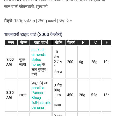
रहने वाली जीवनशैली, शुरुआती
मैक्रो:
150g प्रोटीन | 250g कार्ब्स | 56g फैट
शाकाहारी डाइट चार्ट (2000 कैलोरी)
समय
भोजन
खाद्य पदार्थ
पोर्शन
कैलोरी
P
C
F
soaked
10
almonds
पीस
7:00
सुबह
dates
2 पीस
200
6g
28g
10g
AM
जल्दी
honey
के
1
साथ गुनगुना
गिलास
पानी
साबुत गेहूँ का
3 पीस
paratha
80g
8:30
Paneer
नाश्ता
1 कप
450
28g
52g
16g
AM
Bhurji
1
full-fat milk
मध्यम
banana