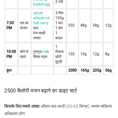
2 अंडे
boiled egg
whole
3 पीस
wheat roti
150g
7:30
रात का
fish curry
1 कप
550
48g
58g
12g
PM
भोजन
दाल
1 कप
वेज सब्ज़ी
1
रायता
बाउल
1
10:00
सोने से
गुनगुना
milk
गिलास
150
10g
12g
8g
PM
पहले
मिक्स नट्स
छोटी
मुट्ठी
कुल
2000
165g
235g
56g
2500 कैलोरी वजन बढ़ाने का डाइट चार्ट
किसके लिए सबसे अच्छा:
औसत कद-काठी (50-65 किग्रा), मध्यम सक्रिय,
अधिकतर लोग