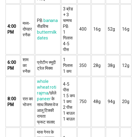
3 ब्रेड
+ 3
PB
banana
चम्मच
मध्य-
4:00
सैंडविच
PB
दोपहर
400
16g
52g
16g
PM
buttermilk
1
स्नैक
dates
गिलास
4-5
पीस
शाम
1
6:00
प्रोटीन स्मूदी
का
गिलास
350
28g
38g
12g
PM
ट्रेल मिक्स
स्नैक
1 कप
whole
4-5
wheat roti
पीस
rajma
/छोले
1.5 कप
8:00
रात का
paneer
के
1 कप
750
48g
94g
20g
PM
भोजन
साथ मिक्स वेज
2 पीस
आलू टिक्की
1 बाउल
रायता
1 बाउल
फ्रूट सलाद
मास गेनर के