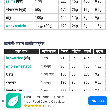
rajma
(पका)
1 कप
225
15g
40g
0.9g
सोया चंक्स (सूखे)
50g
170
25g
16g
0.5g
टोफू
100g
144
17g
3g
9g
whey protein
1 स्कूप (30g)
120
24g
3g
1.5g
कैलोरी-सघन कार्बोहाइड्रेट
खाद्य पदार्थ
सर्विंग साइज़
कैलोरी
प्रोटीन
कार्ब्स
फैट्स
brown rice
(पके)
1 कप
215
5g
45g
1.8g
whole wheat roti
1 मध्यम
80
3g
15g
1.2g
Oats
1 कप पका
150
6g
27g
3g
शकरकंद
1 मध्यम
130
3g
30g
0.2g
क्विनोआ (पका)
1 कप
222
8g
39g
3.6g
साबुत गेहूँ की ब्रेड
2 स्लाइस
160
8g
30g
2g
banana
1 मध्यम
105
1.3g
27g
0.4g