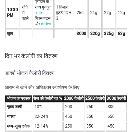
प्रोटीन के
सोने
साथ गुनगुना
1 गिलास
10:30
से
milk
मुट्ठी भर +
250
24g
22g
12g
PM
पहले
मिक्स नट्स
3
और
dates
कुल
3000
220g
325g
83g
दिन भर कैलोरी का वितरण
आदर्श भोजन कैलोरी वितरण
आराम से खाने और अधिकतम अवशोषण के लिए:
भोजन का प्रकार
रोज़ की कैलोरी का %
2000 कैलोरी
2500 कैलोरी
3000 कैलोरी
सुबह जल्दी
10%
200
250
300
नाश्ता
22-24%
450
550
650
मध्य-सुबह स्नैक
12-14%
250
350
450