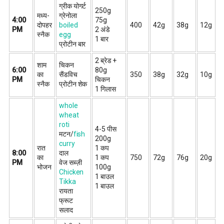
ग्रीक योगर्ट
250g
मध्य-
ग्रेनोला
4:00
75g
दोपहर
boiled
400
42g
38g
12g
PM
2 अंडे
स्नैक
egg
1 बार
प्रोटीन बार
2 ब्रेड +
शाम
चिकन
6:00
80g
का
सैंडविच
350
38g
32g
10g
PM
चिकन
स्नैक
प्रोटीन शेक
1 गिलास
whole
wheat
roti
4-5 पीस
मटन/
fish
200g
curry
रात
1 कप
8:00
दाल
का
1 कप
750
72g
76g
20g
PM
वेज सब्ज़ी
भोजन
100g
Chicken
1 बाउल
Tikka
1 बाउल
रायता
फ्रूट
सलाद