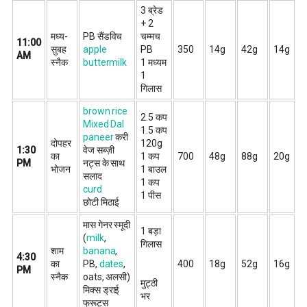
3 ब्रेड
+ 2
मध्य-
PB सैंडविच
चम्मच
11:00
सुबह
apple
PB
350
14g
42g
14g
AM
स्नैक
buttermilk
1 मध्यम
1
गिलास
brown rice
2.5 कप
Mixed Dal
1.5 कप
paneer
करी
दोपहर
120g
1:30
वेज सब्ज़ी
का
1 कप
700
48g
88g
20g
PM
नट्स के साथ
भोजन
1 बाउल
सलाद
1 कप
curd
1 पीस
छोटी मिठाई
मास गेनर स्मूदी
1 बड़ा
(
milk
,
गिलास
शाम
banana
,
4:30
का
PB,
dates
,
400
18g
52g
16g
PM
स्नैक
oats, अलसी)
मुट्ठी
मिक्स ड्राई
भर
फ्रूट्स