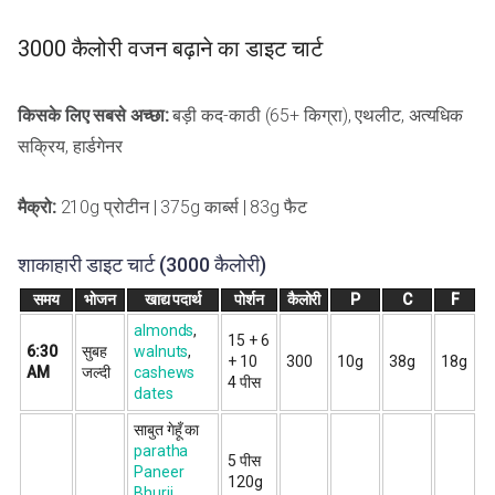
3000 कैलोरी वजन बढ़ाने का डाइट चार्ट
किसके लिए सबसे अच्छा:
बड़ी कद-काठी (65+ किग्रा), एथलीट, अत्यधिक
सक्रिय, हार्डगेनर
मैक्रो:
210g प्रोटीन | 375g कार्ब्स | 83g फैट
शाकाहारी डाइट चार्ट (3000 कैलोरी)
समय
भोजन
खाद्य पदार्थ
पोर्शन
कैलोरी
P
C
F
almonds
,
15 + 6
6:30
सुबह
walnuts
,
+ 10
300
10g
38g
18g
AM
जल्दी
cashews
4 पीस
dates
साबुत गेहूँ का
paratha
5 पीस
Paneer
120g
Bhurji