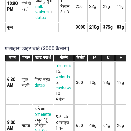
साथ गुनगुना
1
10:30
सोने से
milk
गिलास
250
22g
28g
11g
PM
पहले
walnuts
+
8 + 3
dates
कुल
3000
210g
375g
83g
मांसाहारी डाइट चार्ट (3000 कैलोरी)
समय
भोजन
खाद्य पदार्थ
पोर्शन
कैलोरी
P
C
F
almonds
15,
walnuts
6:30
सुबह
मिक्स नट्स
6,
300
10g
38g
18g
AM
जल्दी
dates
cashews
10
4 पीस
अंडे का
omelette
5-6 अंडे
साबुत गेहूँ
8:00
3 स्लाइस
नाश्ता
की ब्रेड
650
48g
64g
26g
AM
1 कप
full-fat