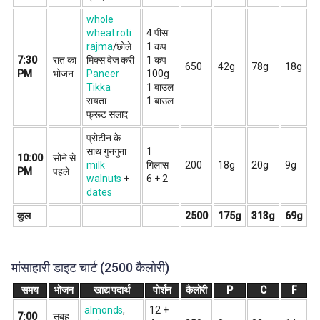
whole
wheat roti
4 पीस
rajma
/छोले
1 कप
7:30
रात का
मिक्स वेज करी
1 कप
650
42g
78g
18g
PM
भोजन
Paneer
100g
Tikka
1 बाउल
रायता
1 बाउल
फ्रूट सलाद
प्रोटीन के
साथ गुनगुना
1
10:00
सोने से
milk
गिलास
200
18g
20g
9g
PM
पहले
walnuts
+
6 + 2
dates
कुल
2500
175g
313g
69g
मांसाहारी डाइट चार्ट (2500 कैलोरी)
समय
भोजन
खाद्य पदार्थ
पोर्शन
कैलोरी
P
C
F
almonds
,
12 +
7:00
सुबह