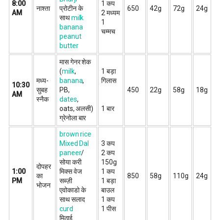
8:00
1 कप
नाश्ता
प्रोटीन के
650
42g
72g
24g
AM
2 मध्यम
साथ
milk
1
banana
चम्मच
peanut
butter
मास गेनर शेक
(
milk
,
1 बड़ा
मध्य-
banana
,
गिलास
10:30
सुबह
PB,
450
22g
58g
18g
AM
स्नैक
dates
,
oats, अलसी)
1 बार
ग्रेनोला बार
brown rice
Mixed Dal
3 कप
paneer
/
2 कप
सोया करी
150g
दोपहर
1:00
मिक्स वेज
1 कप
का
850
58g
110g
24g
PM
सब्ज़ी
1 बड़ा
भोजन
एवोकाडो के
बाउल
साथ सलाद
1 कप
curd
1 पीस
मिठाई