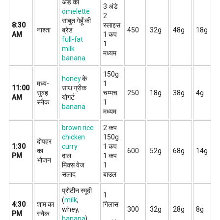
अंडे का
3 अंडे
omelette
2
साबुत गेहूँ की
8:30
स्लाइस
नाश्ता
ब्रेड
450
32g
48g
18g
AM
1 कप
full-fat
1
milk
मध्यम
banana
150g
honey
के
मध्य-
1
11:00
साथ ग्रीक
सुबह
चम्मच
250
18g
38g
4g
AM
योगर्ट
स्नैक
1
banana
मध्यम
brown rice
2 कप
chicken
150g
दोपहर
1:30
curry
1 कप
का
600
52g
68g
14g
PM
दाल
1 कप
भोजन
मिक्स वेज
1
सलाद
बाउल
प्रोटीन स्मूदी
1
(
milk
,
4:30
शाम का
गिलास
whey,
300
32g
28g
8g
PM
स्नैक
banana
)