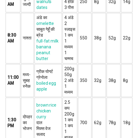
walnuts
4 हाफ़
250
8g
32g
14g
AM
जल्दी
dates
3 पीस
अंडे का
4 अंडे
omelette
2
साबुत गेहूँ की
स्लाइस
8:30
ब्रेड
1 कप
नाश्ता
550
38g
52g
22g
AM
full-fat milk
1
banana
मध्यम
peanut
1
butter
चम्मच
200g
ग्रीक योगर्ट
मध्य-
50g
11:00
ग्रेनोला
सुबह
2 अंडे
350
32g
38g
8g
AM
boiled egg
स्नैक
1
apple
मध्यम
2.5
brown rice
कप
chicken
200g
दोपहर
curry
1:30
1 कप
का
दाल
700
62g
78g
18g
PM
1 कप
भोजन
मिक्स वेज
1
सलाद
बाउल