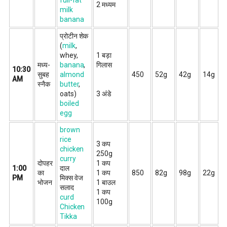
2 मध्यम
milk
banana
प्रोटीन शेक
(
milk
,
whey,
1 बड़ा
मध्य-
banana
,
गिलास
10:30
सुबह
almond
450
52g
42g
14g
AM
स्नैक
butter
,
oats)
3 अंडे
boiled
egg
brown
rice
3 कप
chicken
250g
curry
दोपहर
1 कप
1:00
दाल
का
1 कप
850
82g
98g
22g
PM
मिक्स वेज
भोजन
1 बाउल
सलाद
1 कप
curd
100g
Chicken
Tikka