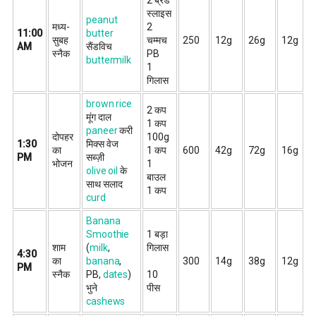
2 ब्रेड
स्लाइस
peanut
मध्य-
2
11:00
butter
सुबह
चम्मच
250
12g
26g
12g
AM
सैंडविच
स्नैक
PB
buttermilk
1
गिलास
brown rice
2 कप
मूंग दाल
1 कप
paneer
करी
दोपहर
100g
1:30
मिक्स वेज
का
1 कप
600
42g
72g
16g
PM
सब्ज़ी
भोजन
1
olive oil
के
बाउल
साथ सलाद
1 कप
curd
Banana
Smoothie
1 बड़ा
शाम
(
milk
,
गिलास
4:30
का
banana
,
300
14g
38g
12g
PM
स्नैक
PB,
dates
)
10
भुने
पीस
cashews