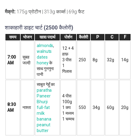
मैक्रो:
175g प्रोटीन | 313g कार्ब्स | 69g फैट
शाकाहारी डाइट चार्ट (2500 कैलोरी)
समय
भोजन
खाद्य पदार्थ
पोर्शन
कैलोरी
P
C
F
almonds
,
12 + 4
walnuts
हाफ़
7:00
सुबह
dates
3 पीस
250
8g
32g
14g
AM
जल्दी
honey
के
1
साथ गुनगुना
गिलास
पानी
साबुत गेहूँ का
paratha
Paneer
4 पीस
Bhurji
100g
8:30
नाश्ता
full-fat
1 कप
550
34g
60g
20g
AM
milk
1 मध्यम
banana
1 चम्मच
peanut
butter