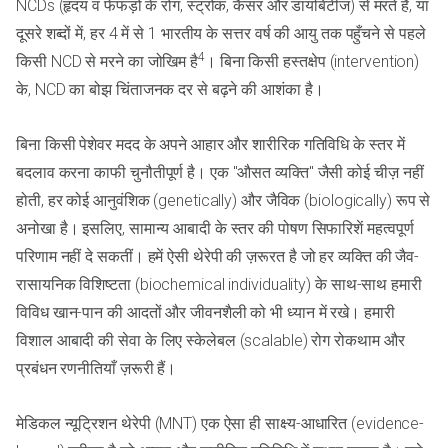
NCDs (हृदय व फेफड़ों के रोग, स्ट्रोक, कैंसर और डायबिटीज) से मरते हैं, या
दूसरे शब्दों में, हर 4 में से 1 भारतीय के सत्तर वर्ष की आयु तक पहुँचने से पहले
4
किसी NCD से मरने का जोखिम है
। बिना किसी हस्तक्षेप (intervention)
के, NCD का बोझ चिंताजनक दर से बढ़ने की आशंका है।
बिना किसी पेशेवर मदद के अपने आहार और शारीरिक गतिविधि के स्तर में
बदलाव करना काफी चुनौतीपूर्ण है। एक "औसत व्यक्ति" जैसी कोई चीज़ नहीं
होती, हर कोई आनुवंशिक (genetically) और जैविक (biologically) रूप से
अनोखा है। इसलिए, सामान्य आबादी के स्तर की पोषण सिफारिशें महत्वपूर्ण
परिणाम नहीं दे सकतीं। हमें ऐसी थेरेपी की ज़रूरत है जो हर व्यक्ति की जैव-
रासायनिक विशिष्टता (biochemical individuality) के साथ-साथ हमारी
विविध खान-पान की आदतों और जीवनशैली को भी ध्यान में रखे। हमारी
विशाल आबादी की सेवा के लिए स्केलेबल (scalable) रोग रोकथाम और
प्रबंधन रणनीतियाँ ज़रूरी हैं।
मेडिकल न्यूट्रिशन थेरेपी (MNT) एक ऐसा ही साक्ष्य-आधारित (evidence-