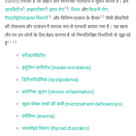
based) तरीका है जो आहार और शारीरिक गतिविधि में सुधार करता है। इसे
5
6
7,8
डायबिटीज
,
हाइपरटेंशन
,
हृदय रोग
,
लिवर
और
किडनी रोग
,
9
10
गैस्ट्रोइंटेस्टाइनल विकारों
, और विभिन्न प्रकार के कैंसर
जैसी बीमारियों
की रोकथाम और प्रबंधन में व्यापक रूप से प्रभावी बताया गया है। यह खास
तौर पर उन लोगों के लिए बेहद कारगर है जो निम्नलिखित स्थितियों से जूझ रहे
11-19
हैं
प्रीडायबिटीज
इंसुलिन प्रतिरोध (insulin resistance)
डिस्लिपिडेमिया (dyslipidemia)
क्रोनिक सूजन (chronic inflammation)
सूक्ष्म पोषक तत्वों की कमी (micronutrient deficiencies)
एनीमिया (anemia)
थायरॉइड विकार (thyroid disorders)